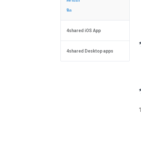
สตรีมมิ่ง
ฟีด
4shared iOS App
Forgot Password
4shared Desktop apps
ข้อมูลพื้นฐานเกี่ยวกับแอป
การจัดการไฟล์
4shared Desktop app for
Windows
Sharing
สตรีมมิ่ง
How do I refund the app and
clear my Purchase List