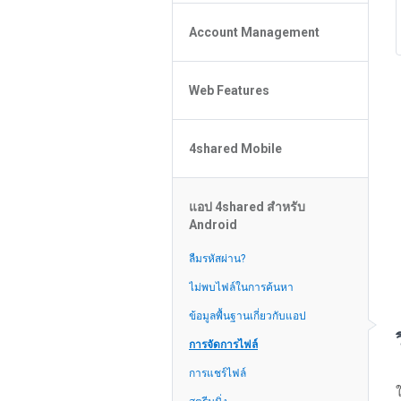
Policy of the Site
File or Folder Upload
4shared Reseller Program
Account Management
File or Folder Download
Search Features
File or Folder Management
File or Folder Sharing
Web Features
4shared Account Customization
Social Features
4shared Premium Account
Extra options for apk file owners
4shared Mobile
Online Music Player
Web Browsing Features
4shared Music App for Android
Image Viewer
แอป 4shared สำหรับ
4shared Note App for Android
Android
4shared Mobile Web Features for
iOS
ลืมรหัสผ่าน?
4shared for Windows Phone
ไม่พบไฟล์ในการค้นหา
4shared Reader App for Android
ข้อมูลพื้นฐานเกี่ยวกับแอป
การจัดการไฟล์
การแชร์ไฟล์