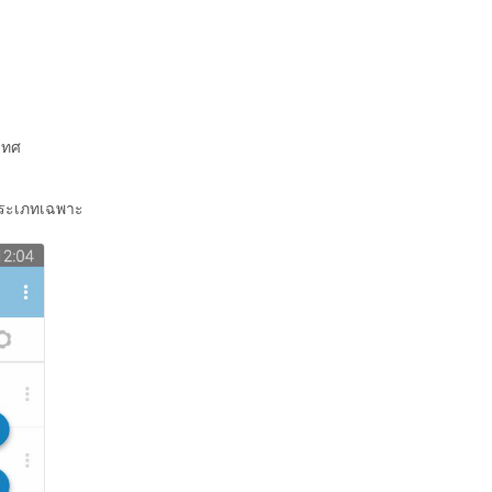
?
เทศ
นประเภทเฉพาะ