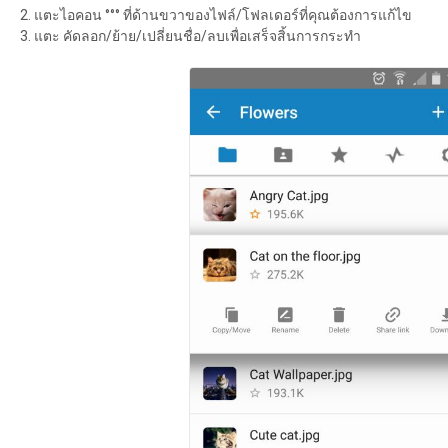
แตะไอคอน °°° ที่ด้านขวาของไฟล์/โฟลเดอร์ที่คุณต้องการแก้ไข
แตะ คัดลอก/ย้าย/เปลี่ยนชื่อ/ลบเพื่อเสร็จสิ้นการกระทำ